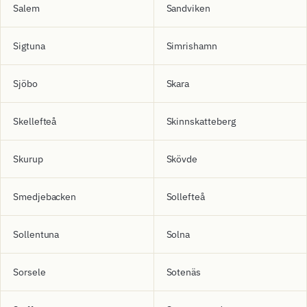
Salem
Sandviken
Sigtuna
Simrishamn
Sjöbo
Skara
Skellefteå
Skinnskatteberg
Skurup
Skövde
Smedjebacken
Sollefteå
Sollentuna
Solna
Sorsele
Sotenäs