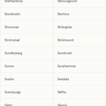
Staffanstorp
Stenungsund
Stockholm
Storfors
Storuman
Strängnäs
Strömstad
Strömsund
Sundbyberg
Sundsvall
Sunne
Surahammar
Svalöv
Svedala
Svenljunga
Säffle
Säter
Sävsjö