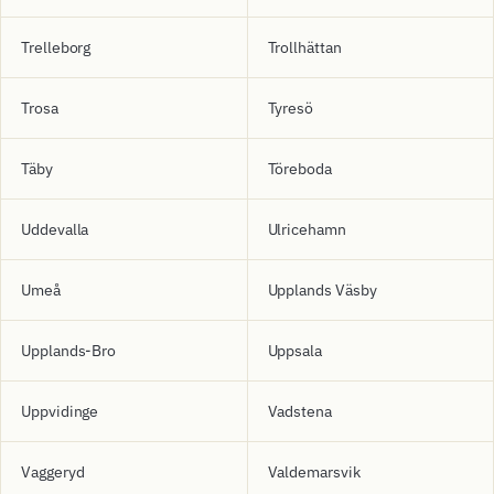
Trelleborg
Trollhättan
Trosa
Tyresö
Täby
Töreboda
Uddevalla
Ulricehamn
Umeå
Upplands Väsby
Upplands-Bro
Uppsala
Uppvidinge
Vadstena
Vaggeryd
Valdemarsvik