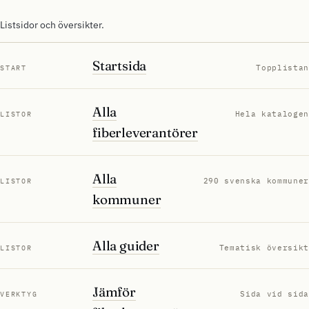
Listsidor och översikter.
Startsida
Topplistan
START
Alla
Hela katalogen
LISTOR
fiberleverantörer
Alla
290 svenska kommuner
LISTOR
kommuner
Alla guider
Tematisk översikt
LISTOR
Jämför
Sida vid sida
VERKTYG