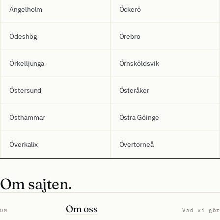
Ängelholm
Öckerö
Ödeshög
Örebro
Örkelljunga
Örnsköldsvik
Östersund
Österåker
Östhammar
Östra Göinge
Överkalix
Övertorneå
Om sajten.
Om oss
Vad vi gör
OM