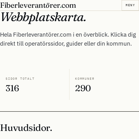
Fiberleverant
ö
rer
.
com
MENY
Webbplatskarta.
Hela Fiberleverantörer.com i en överblick. Klicka dig
direkt till operatörssidor, guider eller din kommun.
SIDOR TOTALT
KOMMUNER
316
290
Huvudsidor.