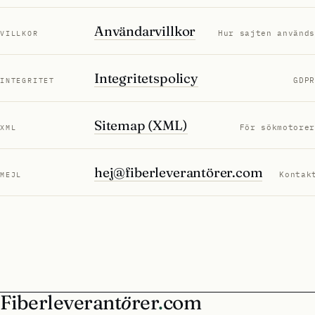
Användarvillkor
Hur sajten används
VILLKOR
Integritetspolicy
GDPR
INTEGRITET
Sitemap (XML)
För sökmotorer
XML
hej@fiberleverantörer.com
Kontak
MEJL
Fiberleverant
ö
rer
.
com