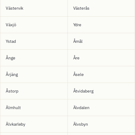
Västervik
Västerås
Växjö
Ydre
Ystad
Åmål
Ånge
Åre
Årjäng
Åsele
Åstorp
Åtvidaberg
Älmhult
Älvdalen
Älvkarleby
Älvsbyn