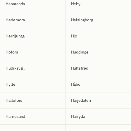
Haparanda
Heby
Hedemora
Helsingborg
Herrljunga
Hjo
Hofors
Huddinge
Hudiksvall
Hultsfred
Hylte
Håbo
Hällefors
Härjedalen
Härnösand
Härryda