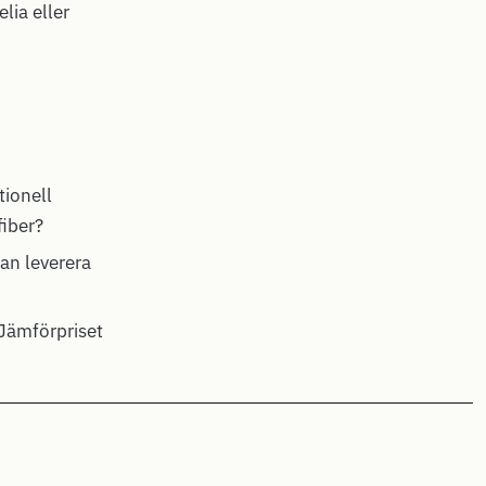
lia eller
ionell
fiber?
kan leverera
Jämförpriset