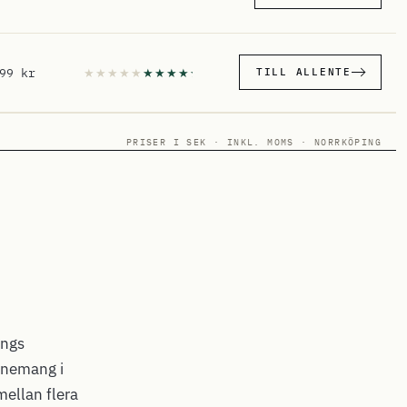
99 kr
TILL ALLENTE
PRISER I SEK · INKL. MOMS · NORRKÖPING
ings
onnemang i
mellan flera