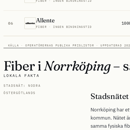
FIBER · INGEN BINDNINGSTID
Allente
100
06
FIBER · INGEN BINDNINGSTID
KÄLLA · OPERATÖRERNAS PUBLIKA PRISLISTOR · UPPDATERAD 20
Fiber i
Norrköping
– s
LOKALA FAKTA
STADSNÄT: NODRA
ÖSTERGÖTLANDS
Stadsnätet
Norrköping har e
kommun. Nätet är 
samma fysiska fib