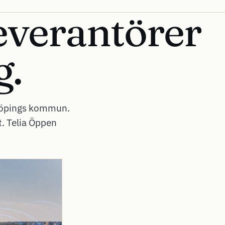
everantörer
g.
rköpings kommun.
. Telia Öppen