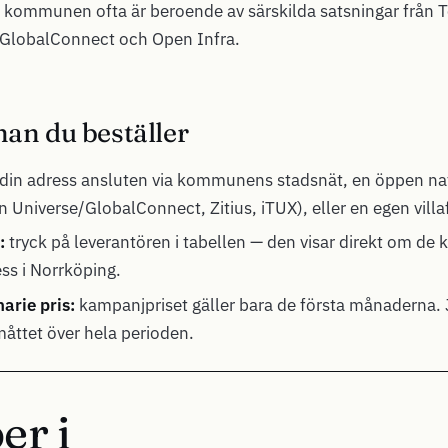
 kommunen ofta är beroende av särskilda satsningar från Te
 GlobalConnect och Open Infra.
nan du beställer
din adress ansluten via kommunens stadsnät, en öppen nat
 Universe/GlobalConnect, Zitius, iTUX), eller en egen villa
:
tryck på leverantören i tabellen — den visar direkt om de 
ress i Norrköping.
arie pris:
kampanjpriset gäller bara de första månaderna. 
 måttet över hela perioden.
er i