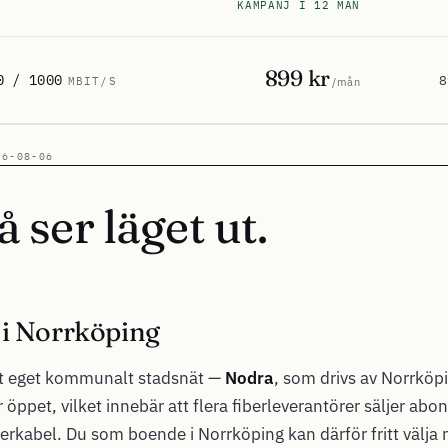
KAMPANJ I 12 MÅN
899 kr
0 / 1000
8
MBIT/S
/mån
26-08-06
å ser läget ut.
 i Norrköping
tt eget kommunalt stadsnät —
Nodra
, som drivs av Norrköp
öppet, vilket innebär att flera fiberleverantörer säljer ab
erkabel. Du som boende i Norrköping kan därför fritt välja 