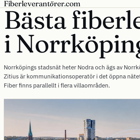
Fiberleverant
ö
rer
.
com
Bästa fiberl
i
Norrköpin
Norrköpings stadsnät heter Nodra och ägs av Nor
Zitius är kommunikationsoperatör i det öppna nätet
Fiber finns parallellt i flera villaområden.