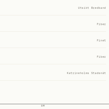
Utsikt Bredband
Fiber
Finet
Fiber
Katrineholms Stadsnät
OM