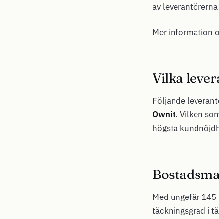
av leverantörerna 
Mer information 
Vilka lever
Följande leverantö
Ownit
. Vilken so
högsta kundnöjdhe
Bostadsmar
Med ungefär 145 
täckningsgrad i t