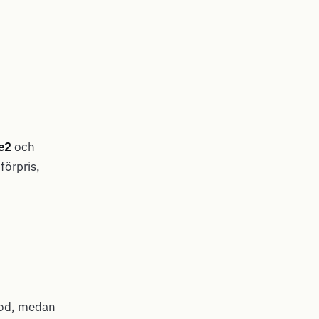
e2
och
förpris,
 god, medan