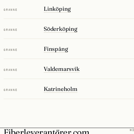
Linköping
GRANNE
Söderköping
GRANNE
Finspång
GRANNE
Valdemarsvik
GRANNE
Katrineholm
GRANNE
Fiberleverant
ö
rer
.
com
H