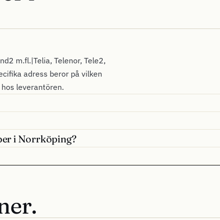
nd2 m.fl.|Telia, Telenor, Tele2,
ecifika adress beror på vilken
l hos leverantören.
iber i Norrköping?
ner.