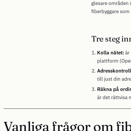
glesare områden i
fiberbyggare som
Tre steg in
Kolla nätet:
är 
plattform (Open
Adresskontroll
till just din ad
Räkna på ordin
är det rättvisa
Vanliga frågor om fib