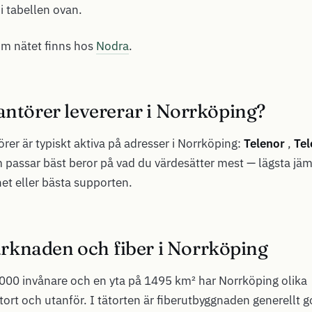
i tabellen ovan.
om nätet finns hos
Nodra
.
antörer levererar i Norrköping?
rer är typiskt aktiva på adresser i Norrköping:
Telenor
,
Tel
m passar bäst beror på vad du värdesätter mest — lägsta jäm
t eller bästa supporten.
knaden och fiber i Norrköping
000 invånare och en yta på 1495 km² har Norrköping olika
ätort och utanför. I tätorten är fiberutbyggnaden generellt