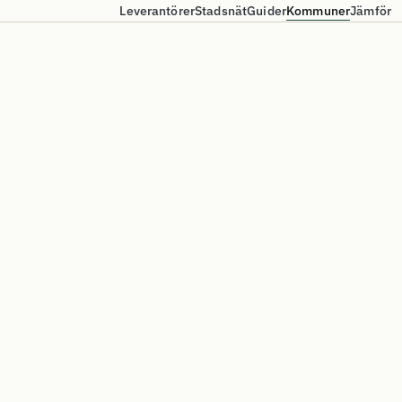
Leverantörer
Stadsnät
Guider
Kommuner
Jämför