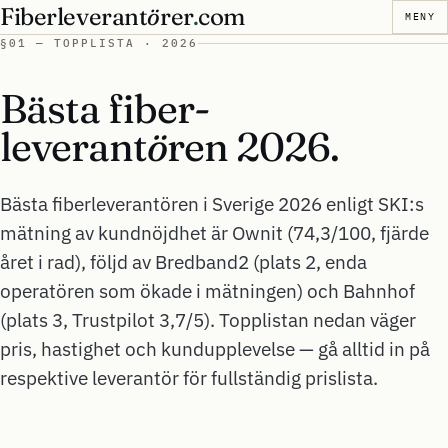
Fiberleverant
ö
rer
.
com
MENY
§01 — TOPPLISTA · 2026
Bästa fiber-
leverant
ö
ren
2026.
Bästa fiberleverantören i Sverige 2026 enligt SKI:s
mätning av kundnöjdhet är Ownit (74,3/100, fjärde
året i rad), följd av Bredband2 (plats 2, enda
operatören som ökade i mätningen) och Bahnhof
(plats 3, Trustpilot 3,7/5). Topplistan nedan väger
pris, hastighet och kundupplevelse — gå alltid in på
respektive leverantör för fullständig prislista.