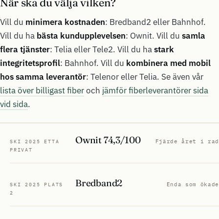
När ska du välja vilken?
Vill du
minimera kostnaden
: Bredband2 eller Bahnhof.
Vill du ha
bästa kundupplevelsen
: Ownit. Vill du
samla
flera tjänster
: Telia eller Tele2. Vill du ha
stark
integritetsprofil
: Bahnhof. Vill du
kombinera med mobil
hos samma leverantör
: Telenor eller Telia. Se även vår
lista över billigast fiber
och
jämför fiberleverantörer sida
vid sida
.
Ownit 74,3/100
Fjärde året i rad
SKI 2025 ETTA
PRIVAT
Bredband2
Enda som ökade
SKI 2025 PLATS
2