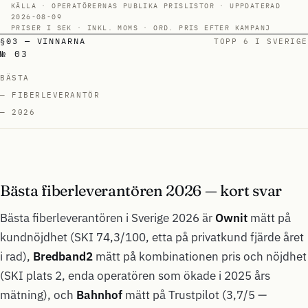
KÄLLA · OPERATÖRERNAS PUBLIKA PRISLISTOR · UPPDATERAD
2026-08-09
PRISER I SEK · INKL. MOMS · ORD. PRIS EFTER KAMPANJ
§03 — VINNARNA
TOPP 6 I SVERIGE
№ 03
BÄSTA
— FIBERLEVERANTÖR
— 2026
Bästa fiberleverantören 2026 — kort svar
Bästa fiberleverantören i Sverige 2026 är
Ownit
mätt på
kundnöjdhet (SKI 74,3/100, etta på privatkund fjärde året
i rad),
Bredband2
mätt på kombinationen pris och nöjdhet
(SKI plats 2, enda operatören som ökade i 2025 års
mätning), och
Bahnhof
mätt på Trustpilot (3,7/5 —