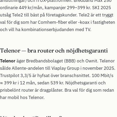
anslutningar) och iTUX-plattformen. Bredband Max 250
ordinarie 449 kr/mån, kampanjer 299–399 kr. SKI 2025
utsåg Tele2 till bäst på företagskunder. Tele2 är ett tryggt
val för dig som har Comhem-fiber eller -koax i fastigheten
och vill ha kombinationserbjudanden med TV.
Telenor — bra router och nöjdhetsgaranti
Telenor
äger Bredbandsbolaget (BBB) och Ownit. Telenor
sålde Allente-andelen till Viaplay Group i november 2025.
Trustpilot 3,3/5 är hyfsat över branschsnittet. 100 Mbit/s
≈ 399 kr i 12 mån, sedan 539 kr. Nöjdhetsgaranti och
prisbelönt router är dragplåster. Bra val för dig som redan
har mobil hos Telenor.