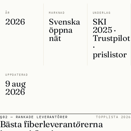
ÅR
MARKNAD
UNDERLAG
2026
Svenska
SKI
öppna
2025 ·
nät
Trustpilot
·
prislistor
UPPDATERAD
9 aug
2026
§02 — RANKADE LEVERANTÖRER
TOPPLISTA 2026
Bästa fiberleverant
ö
rerna