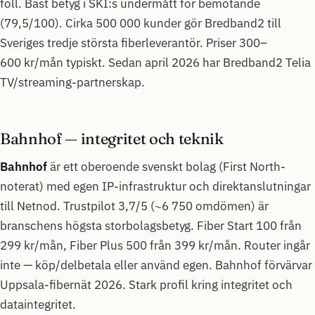
föll. Bäst betyg i SKI:s undermått för bemötande
(79,5/100). Cirka 500 000 kunder gör Bredband2 till
Sveriges tredje största fiberleverantör. Priser 300–
600 kr/mån typiskt. Sedan april 2026 har Bredband2 Telia
TV/streaming-partnerskap.
Bahnhof — integritet och teknik
Bahnhof
är ett oberoende svenskt bolag (First North-
noterat) med egen IP-infrastruktur och direktanslutningar
till Netnod. Trustpilot 3,7/5 (~6 750 omdömen) är
branschens högsta storbolagsbetyg. Fiber Start 100 från
299 kr/mån, Fiber Plus 500 från 399 kr/mån. Router ingår
inte — köp/delbetala eller använd egen. Bahnhof förvärvar
Uppsala-fibernät 2026. Stark profil kring integritet och
dataintegritet.