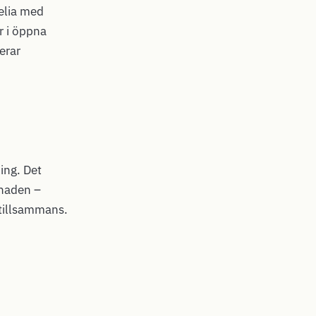
elia med
r i öppna
erar
ing. Det
knaden –
 tillsammans.