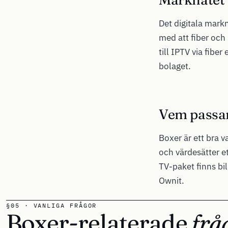
Det digitala markn
med att fiber och
till IPTV via fibe
bolaget.
Vem passar
Boxer är ett bra 
och värdesätter e
TV-paket finns bi
Ownit.
§05 · VANLIGA FRÅGOR
Boxer-relaterade
frå