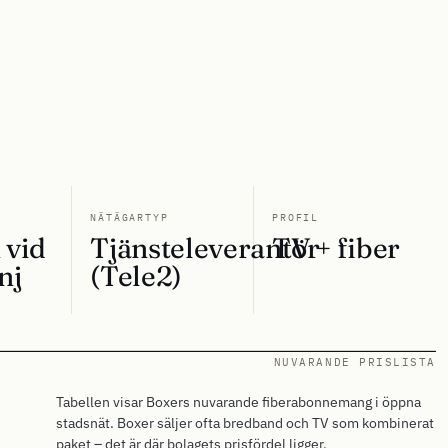
D
NÄTÄGARTYP
PROFIL
 vid
Tjänsteleverantör
TV + fiber
nj
(Tele2)
NUVARANDE PRISLISTA
Tabellen visar Boxers nuvarande fiberabonnemang i öppna
stadsnät. Boxer säljer ofta bredband och TV som kombinerat
paket – det är där bolagets prisfördel ligger.