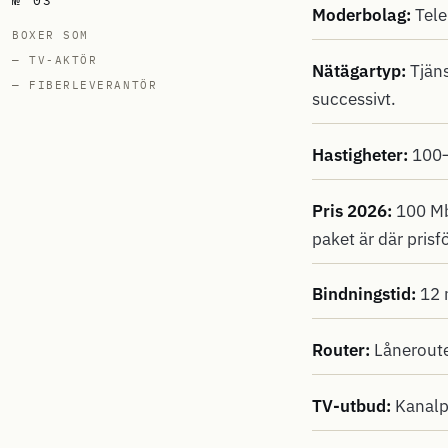
№ 03
Moderbolag:
Tele
BOXER SOM
— TV-AKTÖR
Nätägartyp:
Tjäns
— FIBERLEVERANTÖR
successivt.
Hastigheter:
100–
Pris 2026:
100 Mbi
paket är där prisf
Bindningstid:
12 
Router:
Låneroute
TV-utbud:
Kanalpa