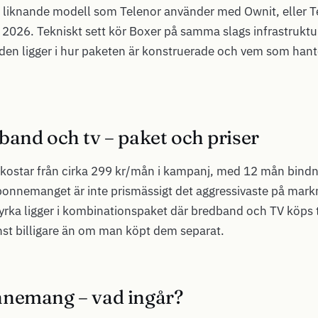
r liknande modell som Telenor använder med Ownit, eller T
026. Tekniskt sett kör Boxer på samma slags infrastruktu
aden ligger i hur paketen är konstruerade och vem som hant
band och tv – paket och priser
kostar från cirka 299 kr/mån i kampanj, med 12 mån bindn
onnemanget är inte prismässigt det aggressivaste på mar
tyrka ligger i kombinationspaket där bredband och TV köps
änst billigare än om man köpt dem separat.
nemang – vad ingår?