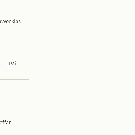
avvecklas
 + TV i
affär.