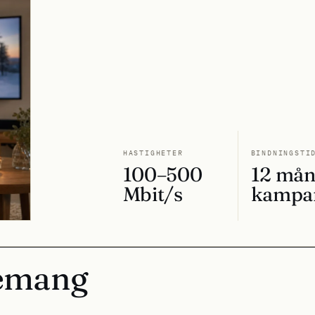
HASTIGHETER
BINDNINGSTI
100–500
12 mån
Mbit/s
kampa
nemang