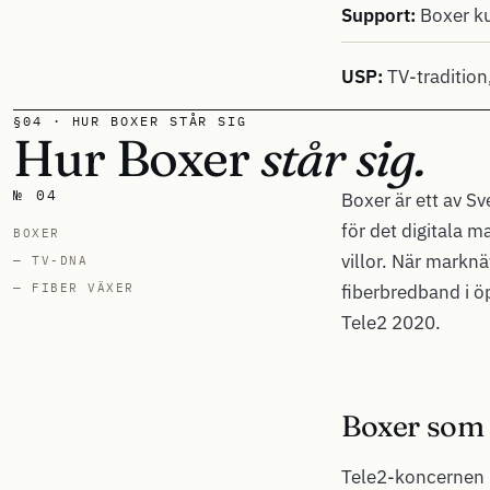
Support:
Boxer kun
USP:
TV-tradition,
§04 · HUR BOXER STÅR SIG
Hur Boxer
står sig.
№ 04
Boxer är ett av 
för det digitala m
BOXER
villor. När marknä
— TV-DNA
— FIBER VÄXER
fiberbredband i ö
Tele2 2020.
Boxer som 
Tele2-koncernen h