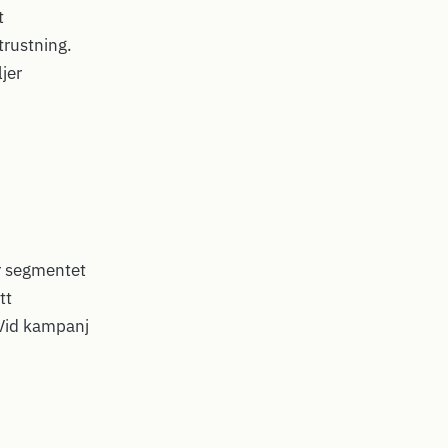
t
trustning.
jer
ör segmentet
tt
Vid kampanj