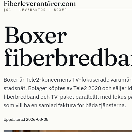
Fiberleverant
ö
rer
.
com
§01 · LEVERANTÖR · BOXER
Boxer
fiberbredb
Boxer är Tele2-koncernens TV-fokuserade varumär
stadsnät. Bolaget köptes av Tele2 2020 och säljer i
fiberbredband och TV-paket parallellt, med fokus p
som vill ha en samlad faktura för båda tjänsterna.
Uppdaterad 2026-08-08