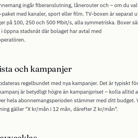
nnemang ingår fiberanslutning, lånerouter och – om du val
paket med kanaler, sport eller film. TV-boxen är separat u
ger på 100, 250 och 500 Mbit/s, alla symmetriska. Boxer säl
i öppna stadsnät där bolaget har avtal med
peratören.
lista och kampanjer
ppdateras regelbundet med nya kampanjer. Det är typiskt f
r kampanj är betydligt högre än kampanjpriset – kolla alltid a
ver hela abonnemangsperioden stämmer med ditt budget. 
ng gäller "X kr/mån i 12 mån, därefter Z kr/mån".
avvecklas