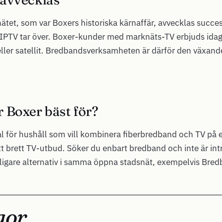
ätet, som var Boxers historiska kärnaffär, avvecklas success
 IPTV tar över. Boxer-kunder med marknäts-TV erbjuds ida
r eller satellit. Bredbandsverksamheten är därför den växand
 Boxer bäst för?
val för hushåll som vill kombinera fiberbredband och TV på 
tt brett TV-utbud. Söker du enbart bredband och inte är int
lligare alternativ i samma öppna stadsnät, exempelvis Bred
gor.