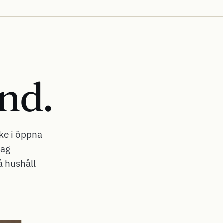
and
.
ke i öppna
dag
å hushåll