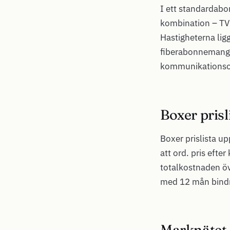
I ett standardabo
kombination – TV-
Hastigheterna lig
fiberabonnemang 
kommunikationso
Boxer pris
Boxer prislista u
att ord. pris efte
totalkostnaden ö
med 12 mån bindni
Marknätet 