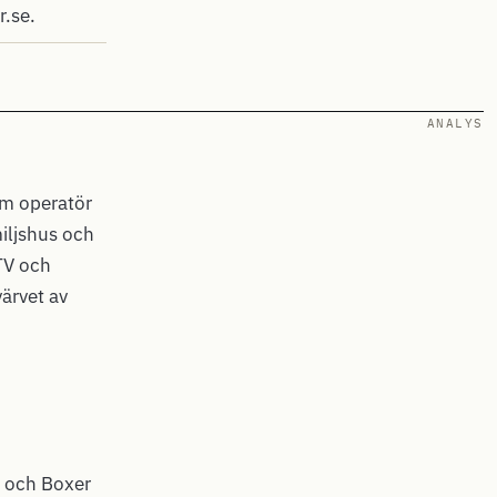
r.se.
ANALYS
om operatör
miljshus och
PTV och
ärvet av
) och Boxer