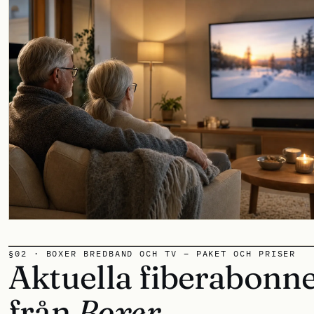
§02 · BOXER BREDBAND OCH TV – PAKET OCH PRISER
Aktuella fiberabon
från
Boxer.