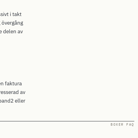
ivt i takt
g övergång
e delen av
en faktura
resserad av
band2 eller
BOXER FAQ