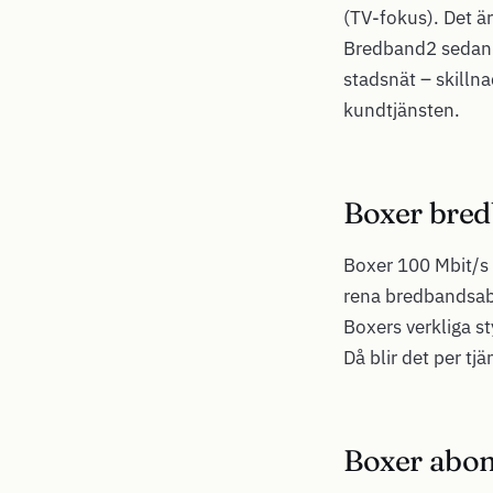
(TV-fokus). Det ä
Bredband2 sedan 2
stadsnät – skilln
kundtjänsten.
Boxer bred
Boxer 100 Mbit/s 
rena bredbandsab
Boxers verkliga s
Då blir det per tj
Boxer abon