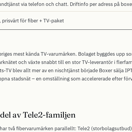
dtjänst via telefon och chatt. Driftinfo per adress på boxe
 prisvärt för fiber + TV-paket
Sveriges mest kända TV-varumärken. Bolaget byggdes upp s
arknätet och växte snabbt till en stor TV-leverantör i flerfa
ts-TV blev allt mer av en nischtjänst började Boxer sälja I
ppna stadsnät – en omställning som accelererade efter förv
del av Tele2-familjen
ar två fibervarumärken parallellt: Tele2 (storbolagsutbud