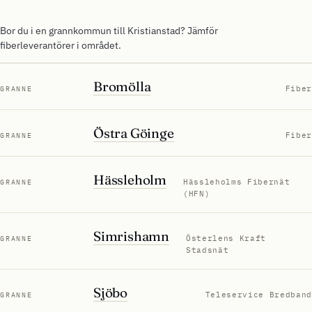
Bor du i en grannkommun till Kristianstad? Jämför
fiberleverantörer i området.
Bromölla
Fiber
GRANNE
Östra Göinge
Fiber
GRANNE
Hässleholm
Hässleholms Fibernät
GRANNE
(HFN)
Simrishamn
Österlens Kraft
GRANNE
Stadsnät
Sjöbo
Teleservice Bredband
GRANNE