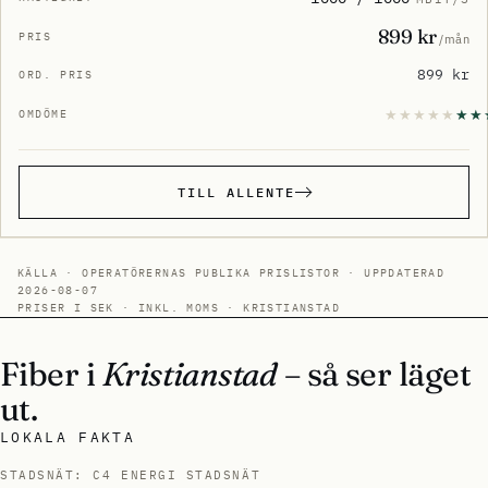
899 kr
/mån
899 kr
TILL ALLENTE
KÄLLA · OPERATÖRERNAS PUBLIKA PRISLISTOR · UPPDATERAD
2026-08-07
PRISER I SEK · INKL. MOMS · KRISTIANSTAD
Fiber i
Kristianstad
– så ser läget
ut.
LOKALA FAKTA
STADSNÄT: C4 ENERGI STADSNÄT