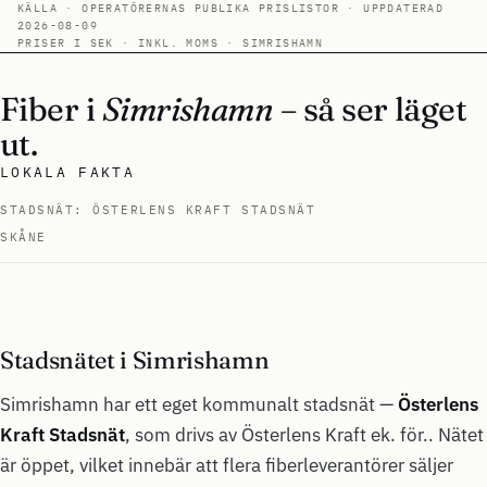
KÄLLA · OPERATÖRERNAS PUBLIKA PRISLISTOR · UPPDATERAD
2026-08-09
PRISER I SEK · INKL. MOMS · SIMRISHAMN
Fiber i
Simrishamn
– så ser läget
ut.
LOKALA FAKTA
STADSNÄT: ÖSTERLENS KRAFT STADSNÄT
SKÅNE
Stadsnätet i Simrishamn
Simrishamn har ett eget kommunalt stadsnät —
Österlens
Kraft Stadsnät
, som drivs av Österlens Kraft ek. för.. Nätet
är öppet, vilket innebär att flera fiberleverantörer säljer