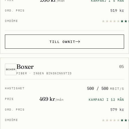
KAMPANJ I 5 MÅN
/mån
519 kr
TILL OWNIT
Boxer
05
FIBER · INGEN BINDNINGSTID
500 / 500
MBIT/S
469 kr
KAMPANJ I 12 MÅN
/mån
579 kr