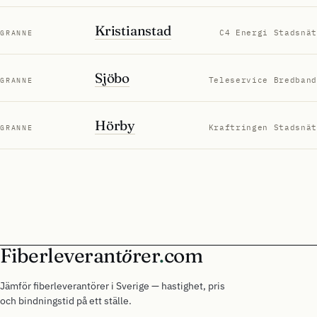
Kristianstad
C4 Energi Stadsnät
GRANNE
Sjöbo
Teleservice Bredband
GRANNE
Hörby
Kraftringen Stadsnät
GRANNE
Fiberleverant
ö
rer
.
com
Jämför fiberleverantörer i Sverige — hastighet, pris
och bindningstid på ett ställe.