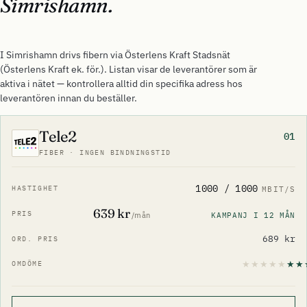
Simrishamn.
I Simrishamn drivs fibern via Österlens Kraft Stadsnät
(Österlens Kraft ek. för.). Listan visar de leverantörer som är
aktiva i nätet — kontrollera alltid din specifika adress hos
leverantören innan du beställer.
Tele2
01
FIBER · INGEN BINDNINGSTID
1000 / 1000
MBIT/S
639 kr
KAMPANJ I 12 MÅN
/mån
689 kr