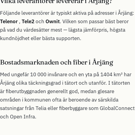
Vilka leverantörer levererar i Årjäng?
Följande leverantörer är typiskt aktiva på adresser i Årjäng:
Telenor
,
Tele2
och
Ownit
. Vilken som passar bäst beror
på vad du värdesätter mest — lägsta jämförpris, högsta
kundnöjdhet eller bästa supporten.
Bostadsmarknaden och fiber i Årjäng
Med ungefär 10 000 invånare och en yta på 1404 km² har
Årjäng olika täckningsgrad i tätort och utanför. I tätorten
är fiberutbyggnaden generellt god, medan glesare
områden i kommunen ofta är beroende av särskilda
satsningar från Telia eller fiberbyggare som GlobalConnect
och Open Infra.