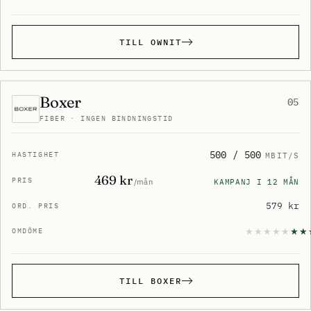
TILL OWNIT
Boxer
05
FIBER · INGEN BINDNINGSTID
500 / 500
MBIT/S
469 kr
KAMPANJ I 12 MÅN
/mån
579 kr
TILL BOXER