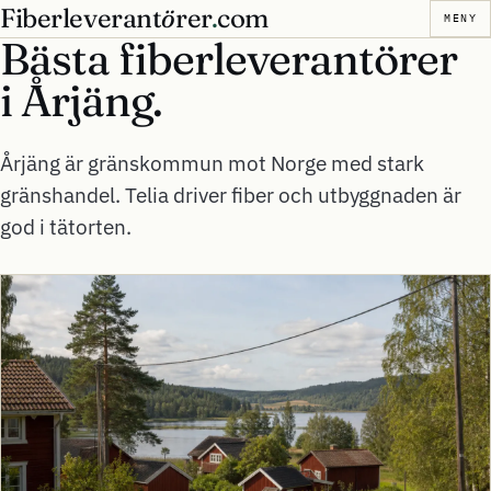
Fiberleverant
ö
rer
.
com
MENY
Bästa fiberleverantörer
i
Årjäng.
Årjäng är gränskommun mot Norge med stark
gränshandel. Telia driver fiber och utbyggnaden är
god i tätorten.