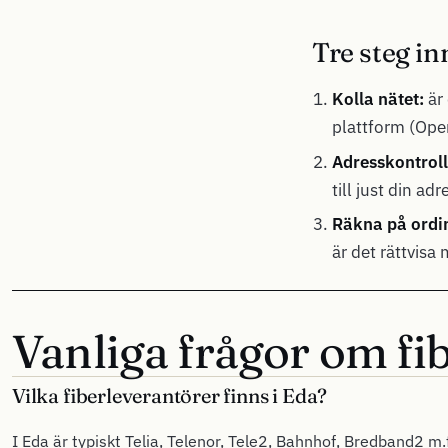
Tre steg in
Kolla nätet:
är 
plattform (Open
Adresskontroll
till just din adr
Räkna på ordin
är det rättvisa
Vanliga frågor om fib
Vilka fiberleverantörer finns i Eda?
I Eda är typiskt Telia, Telenor, Tele2, Bahnhof, Bredband2 m.f