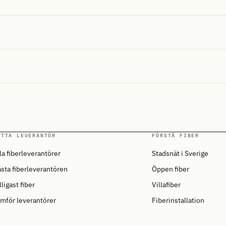
ITTA LEVERANTÖR
FÖRSTÅ FIBER
la fiberleverantörer
Stadsnät i Sverige
sta fiberleverantören
Öppen fiber
lligast fiber
Villafiber
mför leverantörer
Fiberinstallation