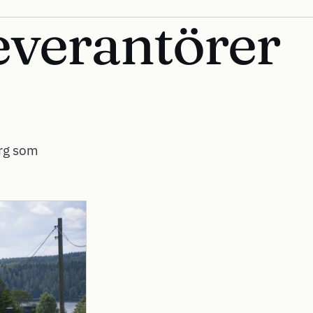
everantörer
rg som