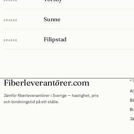
GRANNE
Sunne
GRANNE
Filipstad
GRANNE
Fiberleverant
ö
rer
.
com
H
Al
Jämför fiberleverantörer i Sverige — hastighet, pris
Bä
och bindningstid på ett ställe.
Bi
Jä