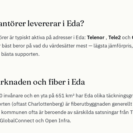
antörer levererar i Eda?
rer är typiskt aktiva på adresser i Eda:
Telenor
,
Tele2
och
 bäst beror på vad du värdesätter mest — lägsta jämförpris
 bästa supporten.
knaden och fiber i Eda
 invånare och en yta på 651 km² har Eda olika täckningsgra
torten (oftast Charlottenberg) är fiberutbyggnaden generell
 kommunen ofta är beroende av särskilda satsningar från Te
 GlobalConnect och Open Infra.