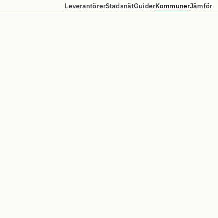
Leverantörer
Stadsnät
Guider
Kommuner
Jämför