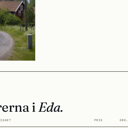
rerna i
Eda.
TIGHET
PRIS
ORD