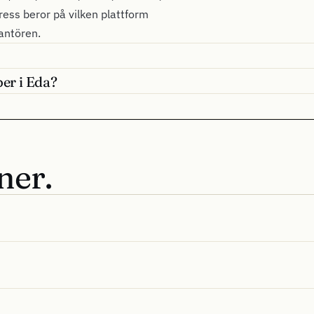
dress beror på vilken plattform
rantören.
ber i Eda?
ner.