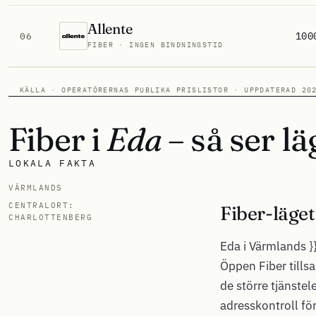
Allente
100
06
FIBER · INGEN BINDNINGSTID
KÄLLA · OPERATÖRERNAS PUBLIKA PRISLISTOR · UPPDATERAD 20
Fiber i
Eda
– så ser lä
LOKALA FAKTA
VÄRMLANDS
CENTRALORT:
Fiber-läget
CHARLOTTENBERG
Eda i Värmlands }
Öppen Fiber tills
de större tjänstel
adresskontroll för