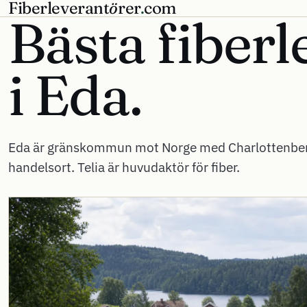
Fiberleverant
ö
rer
.
com
Bästa fiberl
i
Eda.
Eda är gränskommun mot Norge med Charlottenbe
handelsort. Telia är huvudaktör för fiber.