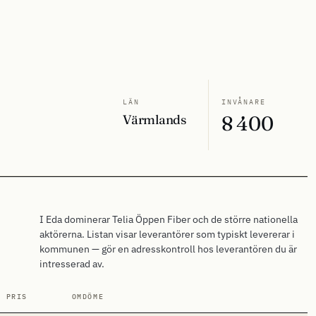
LÄN
INVÅNARE
Värmlands
8 400
I Eda dominerar Telia Öppen Fiber och de större nationella
aktörerna. Listan visar leverantörer som typiskt levererar i
kommunen — gör en adresskontroll hos leverantören du är
intresserad av.
. PRIS
OMDÖME