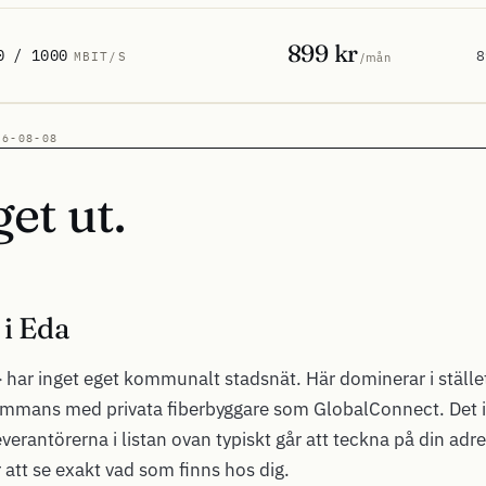
899 kr
0 / 1000
8
MBIT/S
/mån
26-08-08
get ut.
 i Eda
} har inget eget kommunalt stadsnät. Här dominerar i stället
ammans med privata fiberbyggare som GlobalConnect. Det i
everantörerna i listan ovan typiskt går att teckna på din adr
 att se exakt vad som finns hos dig.