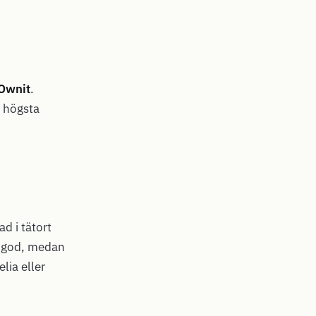
Ownit
.
, högsta
d i tätort
t god, medan
lia eller