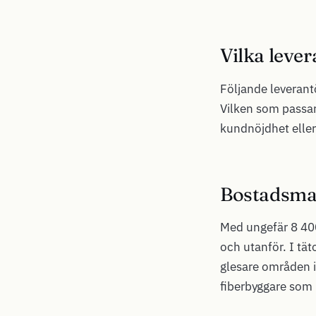
Vilka lever
Följande leverantö
Vilken som passar
kundnöjdhet eller
Bostadsmar
Med ungefär 8 400
och utanför. I tä
glesare områden i
fiberbyggare som