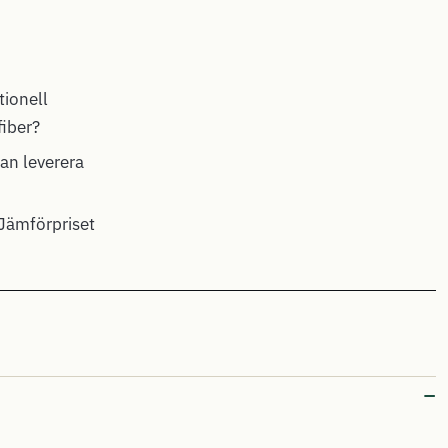
ionell
fiber?
kan leverera
Jämförpriset