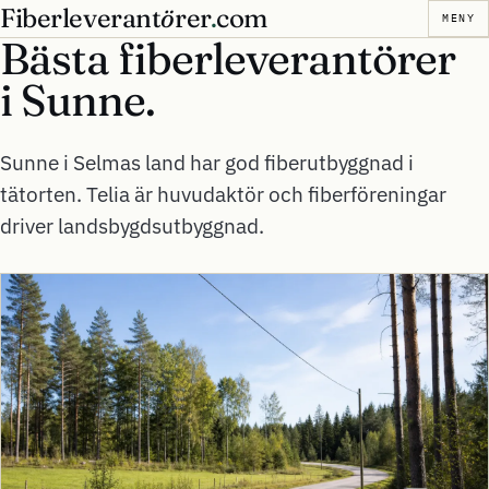
Fiberleverant
ö
rer
.
com
MENY
Bästa fiberleverantörer
i
Sunne.
Sunne i Selmas land har god fiberutbyggnad i
tätorten. Telia är huvudaktör och fiberföreningar
driver landsbygdsutbyggnad.