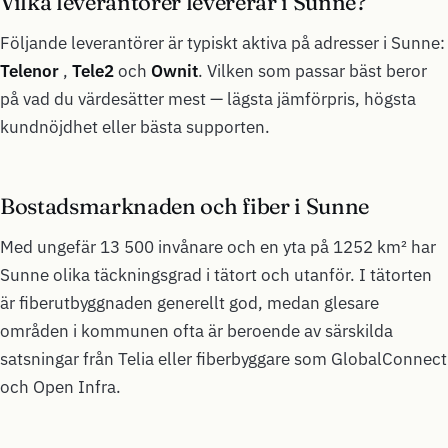
Vilka leverantörer levererar i Sunne?
Följande leverantörer är typiskt aktiva på adresser i Sunne:
Telenor
,
Tele2
och
Ownit
. Vilken som passar bäst beror
på vad du värdesätter mest — lägsta jämförpris, högsta
kundnöjdhet eller bästa supporten.
Bostadsmarknaden och fiber i Sunne
Med ungefär 13 500 invånare och en yta på 1252 km² har
Sunne olika täckningsgrad i tätort och utanför. I tätorten
är fiberutbyggnaden generellt god, medan glesare
områden i kommunen ofta är beroende av särskilda
satsningar från Telia eller fiberbyggare som GlobalConnect
och Open Infra.