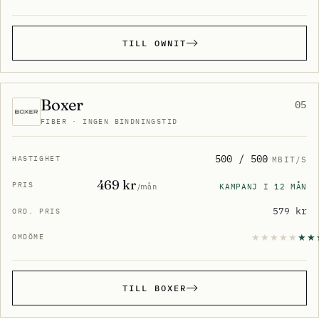
TILL OWNIT
Boxer
05
FIBER · INGEN BINDNINGSTID
500 / 500
MBIT/S
469 kr
KAMPANJ I 12 MÅN
/mån
579 kr
TILL BOXER