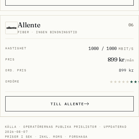
Allente
06
FIBER · INGEN BINDNINGSTID
1000 / 1000
MBIT/S
899 kr
/mån
899 kr
TILL ALLENTE
KÄLLA · OPERATÖRERNAS PUBLIKA PRISLISTOR · UPPDATERAD
2026-08-07
PRISER I SEK · INKL. MOMS · FORSHAGA