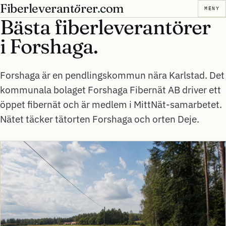
Fiberleverant
ö
rer
.
com
MENY
Bästa fiberleverantörer
i
Forshaga.
Forshaga är en pendlingskommun nära Karlstad. Det
kommunala bolaget Forshaga Fibernät AB driver ett
öppet fibernät och är medlem i MittNät-samarbetet.
Nätet täcker tätorten Forshaga och orten Deje.