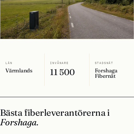
LÄN
INVÅNARE
STADSNÄT
Värmlands
11 500
Forshaga
Fibernät
Bästa fiberleverantörerna i
Forshaga.