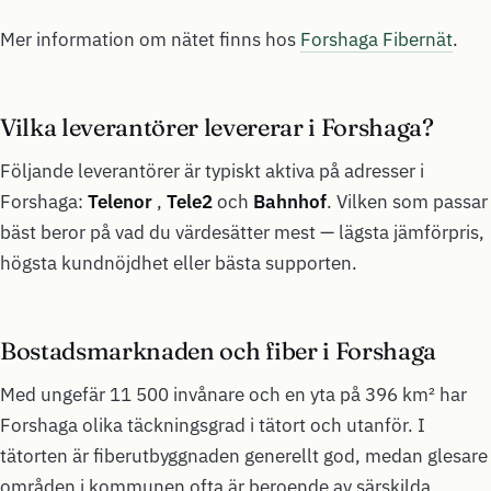
Mer information om nätet finns hos
Forshaga Fibernät
.
Vilka leverantörer levererar i Forshaga?
Följande leverantörer är typiskt aktiva på adresser i
Forshaga:
Telenor
,
Tele2
och
Bahnhof
. Vilken som passar
bäst beror på vad du värdesätter mest — lägsta jämförpris,
högsta kundnöjdhet eller bästa supporten.
Bostadsmarknaden och fiber i Forshaga
Med ungefär 11 500 invånare och en yta på 396 km² har
Forshaga olika täckningsgrad i tätort och utanför. I
tätorten är fiberutbyggnaden generellt god, medan glesare
områden i kommunen ofta är beroende av särskilda