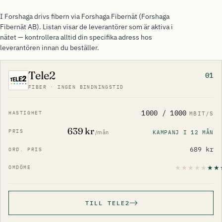
I Forshaga drivs fibern via Forshaga Fibernät (Forshaga
Fibernät AB). Listan visar de leverantörer som är aktiva i
nätet — kontrollera alltid din specifika adress hos
leverantören innan du beställer.
Tele2
01
FIBER · INGEN BINDNINGSTID
1000 / 1000
MBIT/S
639 kr
KAMPANJ I 12 MÅN
/mån
689 kr
TILL TELE2