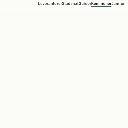
Leverantörer
Stadsnät
Guider
Kommuner
Jämför