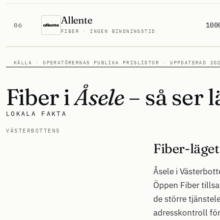
Allente
100
06
FIBER · INGEN BINDNINGSTID
KÄLLA · OPERATÖRERNAS PUBLIKA PRISLISTOR · UPPDATERAD 20
Fiber i
Åsele
– så ser l
LOKALA FAKTA
VÄSTERBOTTENS
Fiber-läget
Åsele i Västerbott
Öppen Fiber tills
de större tjänstel
adresskontroll för