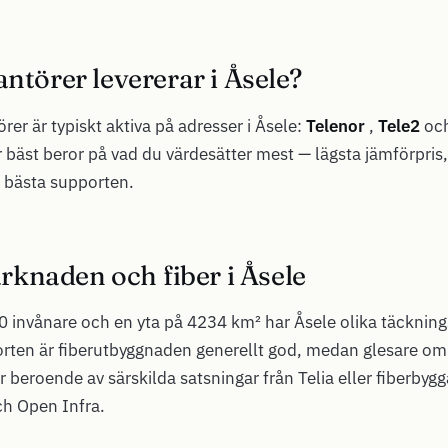
antörer levererar i Åsele?
rer är typiskt aktiva på adresser i Åsele:
Telenor
,
Tele2
oc
 bäst beror på vad du värdesätter mest — lägsta jämförpris
 bästa supporten.
knaden och fiber i Åsele
 invånare och en yta på 4234 km² har Åsele olika täcknings
torten är fiberutbyggnaden generellt god, medan glesare om
beroende av särskilda satsningar från Telia eller fiberbyg
h Open Infra.