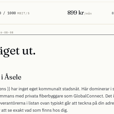
899 kr
0 / 1000
8
MBIT/S
/mån
26-08-08
äget ut.
 i Åsele
ens }} har inget eget kommunalt stadsnät. Här dominerar i st
ammans med privata fiberbyggare som GlobalConnect. Det i
everantörerna i listan ovan typiskt går att teckna på din adr
 att se exakt vad som finns hos dig.