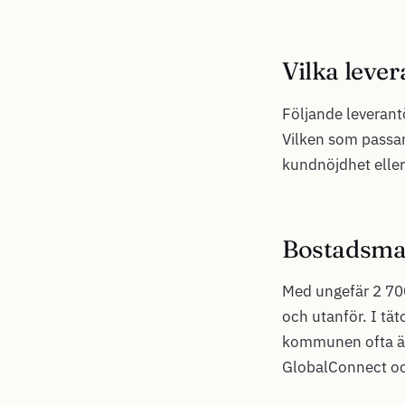
Vilka lever
Följande leverantö
Vilken som passar
kundnöjdhet eller
Bostadsmar
Med ungefär 2 700
och utanför. I tä
kommunen ofta är 
GlobalConnect oc