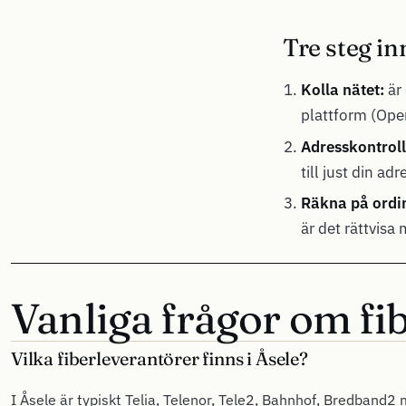
Tre steg in
Kolla nätet:
är 
plattform (Open
Adresskontroll
till just din adr
Räkna på ordin
är det rättvisa
Vanliga frågor om fib
Vilka fiberleverantörer finns i Åsele?
I Åsele är typiskt Telia, Telenor, Tele2, Bahnhof, Bredband2 m