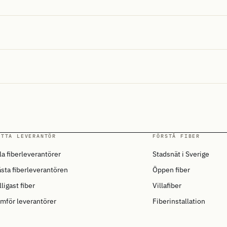
ITTA LEVERANTÖR
FÖRSTÅ FIBER
la fiberleverantörer
Stadsnät i Sverige
sta fiberleverantören
Öppen fiber
lligast fiber
Villafiber
mför leverantörer
Fiberinstallation