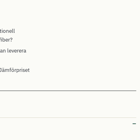
ionell
fiber?
kan leverera
Jämförpriset