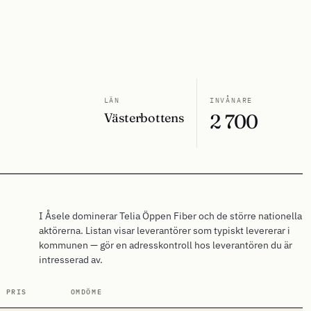
LÄN
INVÅNARE
Västerbottens
2 700
I Åsele dominerar Telia Öppen Fiber och de större nationella
aktörerna. Listan visar leverantörer som typiskt levererar i
kommunen — gör en adresskontroll hos leverantören du är
intresserad av.
. PRIS
OMDÖME