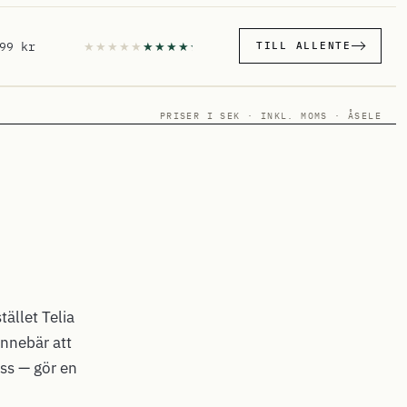
99 kr
TILL ALLENTE
PRISER I SEK · INKL. MOMS · ÅSELE
ället Telia
nnebär att
ess — gör en