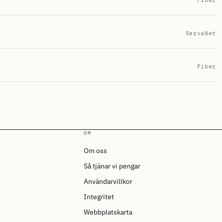
Fiber
ServaNet
Fiber
OM
Om oss
Så tjänar vi pengar
Användarvillkor
Integritet
Webbplatskarta