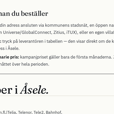
nan du beställer
din adress ansluten via kommunens stadsnät, en öppen nat
 Universe/GlobalConnect, Zitius, iTUX), eller en egen villa
:
tryck på leverantören i tabellen — den visar direkt om de 
ess i Åsele.
arie pris:
kampanjpriset gäller bara de första månaderna. 
 måttet över hela perioden.
er i
Åsele.
.fl.|Telia, Telenor, Tele2, Bahnhof,