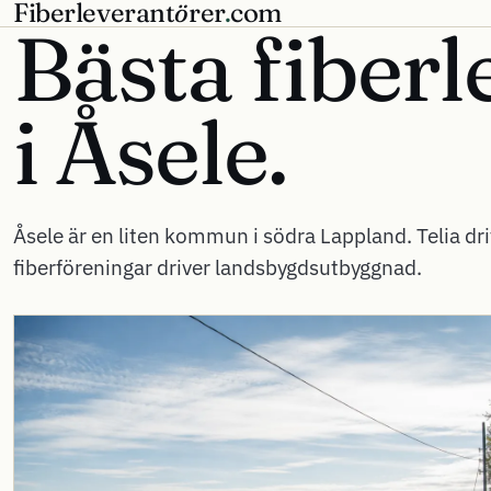
Fiberleverant
ö
rer
.
com
Bästa fiberl
i
Åsele.
Åsele är en liten kommun i södra Lappland. Telia dri
fiberföreningar driver landsbygdsutbyggnad.