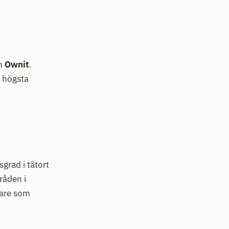
h
Ownit
.
, högsta
grad i tätort
råden i
gare som