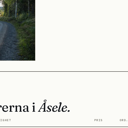
rerna i
Åsele.
TIGHET
PRIS
ORD