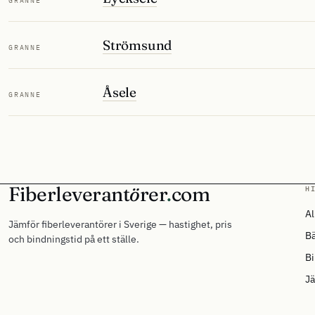
GRANNE
Strömsund
GRANNE
Åsele
GRANNE
Fiberleverant
ö
rer
.
com
H
Al
Jämför fiberleverantörer i Sverige — hastighet, pris
Bä
och bindningstid på ett ställe.
Bi
Jä