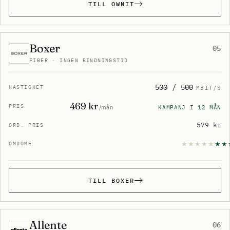
TILL OWNIT
Boxer
05
FIBER · INGEN BINDNINGSTID
500 / 500
MBIT/S
469 kr
KAMPANJ I 12 MÅN
/mån
579 kr
TILL BOXER
Allente
06