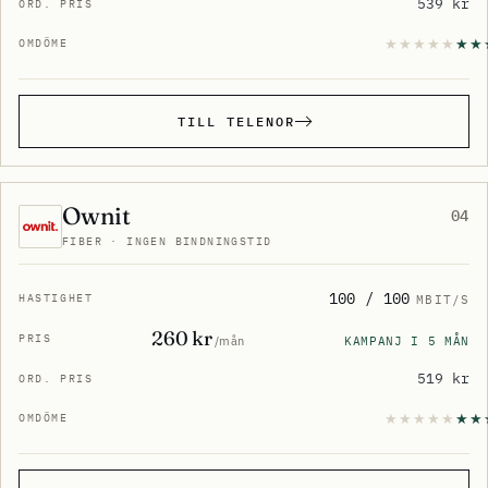
539 kr
TILL TELENOR
Ownit
04
FIBER · INGEN BINDNINGSTID
100 / 100
MBIT/S
260 kr
KAMPANJ I 5 MÅN
/mån
519 kr