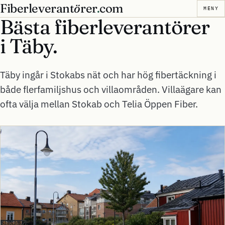
Fiberleverant
ö
rer
.
com
MENY
Bästa fiberleverantörer
i
Täby.
Täby ingår i Stokabs nät och har hög fibertäckning i
både flerfamiljshus och villaområden. Villaägare kan
ofta välja mellan Stokab och Telia Öppen Fiber.