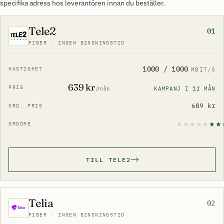
specifika adress hos leverantören innan du beställer.
Tele2
01
FIBER · INGEN BINDNINGSTID
1000 / 1000
MBIT/S
639 kr
KAMPANJ I 12 MÅN
/mån
689 kr
TILL TELE2
Telia
02
FIBER · INGEN BINDNINGSTID