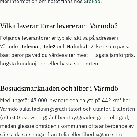
Mer information om nätet finns hos
Stokab
.
Vilka leverantörer levererar i Värmdö?
Följande leverantörer är typiskt aktiva på adresser i
Värmdö:
Telenor
,
Tele2
och
Bahnhof
. Vilken som passar
bäst beror på vad du värdesätter mest — lägsta jämförpris,
högsta kundnöjdhet eller bästa supporten.
Bostadsmarknaden och fiber i Värmdö
Med ungefär 47 000 invånare och en yta på 442 km² har
Värmdö olika täckningsgrad i tätort och utanför. I tätorten
(oftast Gustavsberg) är fiberutbyggnaden generellt god,
medan glesare områden i kommunen ofta är beroende av
särskilda satsningar från Telia eller fiberbyggare som