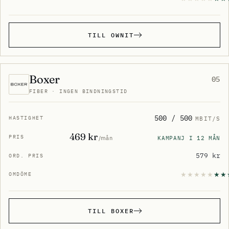
TILL OWNIT
Boxer
05
FIBER · INGEN BINDNINGSTID
500 / 500
MBIT/S
469 kr
KAMPANJ I 12 MÅN
/mån
579 kr
TILL BOXER