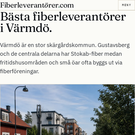
Fiberleverant
ö
rer
.
com
MENY
Bästa fiberleverantörer
i
Värmdö.
Värmdö är en stor skärgårdskommun. Gustavsberg
och de centrala delarna har Stokab-fiber medan
fritidshusområden och små öar ofta byggs ut via
fiberföreningar.