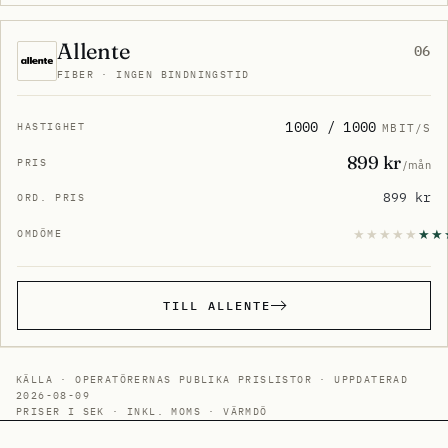
Allente
06
FIBER · INGEN BINDNINGSTID
1000 / 1000
MBIT/S
899 kr
/mån
899 kr
TILL ALLENTE
KÄLLA · OPERATÖRERNAS PUBLIKA PRISLISTOR · UPPDATERAD
2026-08-09
PRISER I SEK · INKL. MOMS · VÄRMDÖ