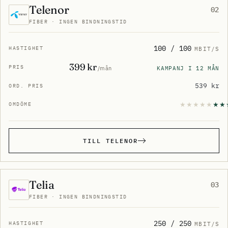
Telenor
02
FIBER · INGEN BINDNINGSTID
100 / 100
MBIT/S
399 kr
KAMPANJ I 12 MÅN
/mån
539 kr
TILL TELENOR
Telia
03
FIBER · INGEN BINDNINGSTID
250 / 250
MBIT/S