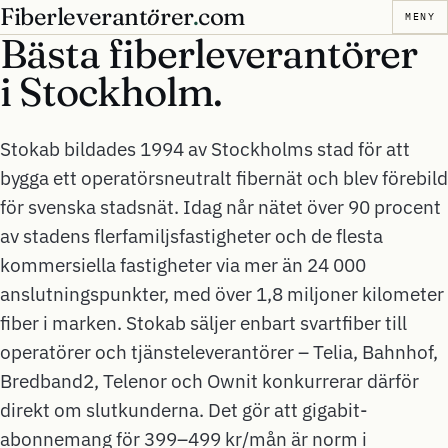
Fiberleverant
ö
rer
.
com
MENY
Bästa fiberleverantörer
i
Stockholm.
Stokab bildades 1994 av Stockholms stad för att
bygga ett operatörsneutralt fibernät och blev förebild
för svenska stadsnät. Idag når nätet över 90 procent
av stadens flerfamiljsfastigheter och de flesta
kommersiella fastigheter via mer än 24 000
anslutningspunkter, med över 1,8 miljoner kilometer
fiber i marken. Stokab säljer enbart svartfiber till
operatörer och tjänsteleverantörer – Telia, Bahnhof,
Bredband2, Telenor och Ownit konkurrerar därför
direkt om slutkunderna. Det gör att gigabit-
abonnemang för 399–499 kr/mån är norm i