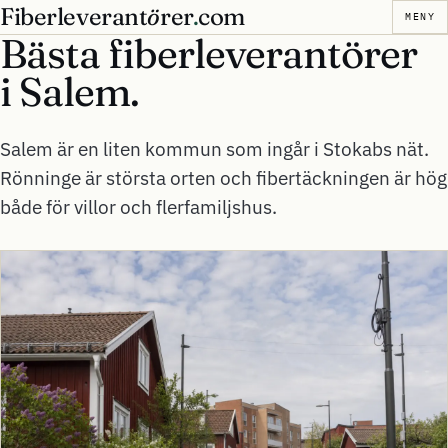
Fiberleverant
ö
rer
.
com
MENY
Bästa fiberleverantörer
i
Salem.
Salem är en liten kommun som ingår i Stokabs nät.
Rönninge är största orten och fibertäckningen är hög
både för villor och flerfamiljshus.