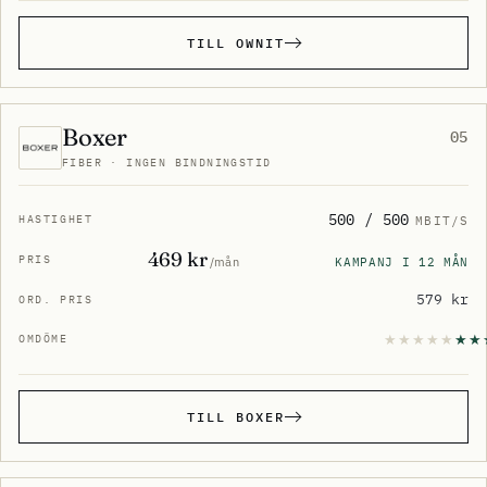
TILL OWNIT
Boxer
05
FIBER · INGEN BINDNINGSTID
500 / 500
MBIT/S
469 kr
KAMPANJ I 12 MÅN
/mån
579 kr
TILL BOXER