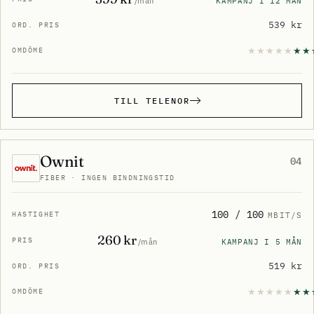
KAMPANJ I 12 MÅN
/mån
539 kr
TILL TELENOR
Ownit
04
FIBER · INGEN BINDNINGSTID
100 / 100
MBIT/S
260 kr
KAMPANJ I 5 MÅN
/mån
519 kr