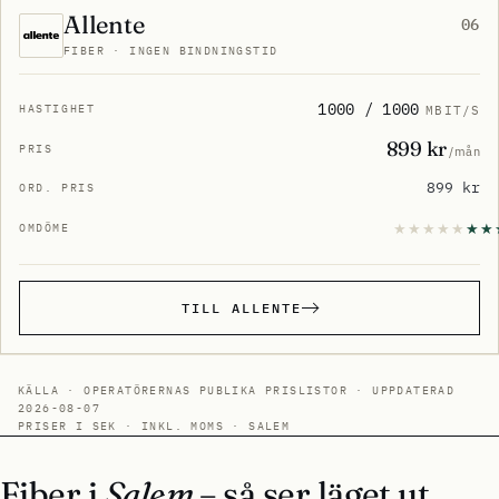
Allente
06
FIBER · INGEN BINDNINGSTID
1000 / 1000
MBIT/S
899 kr
/mån
899 kr
TILL ALLENTE
KÄLLA · OPERATÖRERNAS PUBLIKA PRISLISTOR · UPPDATERAD
2026-08-07
PRISER I SEK · INKL. MOMS · SALEM
Fiber i
Salem
– så ser läget ut.