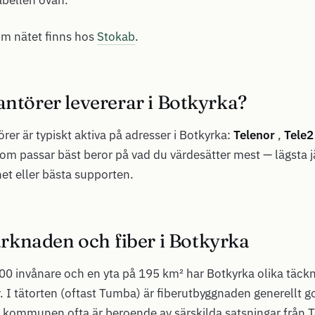
om nätet finns hos
Stokab
.
antörer levererar i Botkyrka?
rer är typiskt aktiva på adresser i Botkyrka:
Telenor
,
Tele2
som passar bäst beror på vad du värdesätter mest — lägsta j
t eller bästa supporten.
knaden och fiber i Botkyrka
0 invånare och en yta på 195 km² har Botkyrka olika täckn
r. I tätorten (oftast Tumba) är fiberutbyggnaden generellt 
 kommunen ofta är beroende av särskilda satsningar från Te