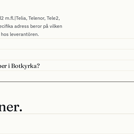
 m.fl.|Telia, Telenor, Tele2,
ecifika adress beror på vilken
l hos leverantören.
ber i Botkyrka?
ner.