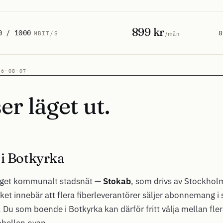
899 kr
0 / 1000
8
MBIT/S
/mån
26-08-07
er läget ut.
 i Botkyrka
 eget kommunalt stadsnät —
Stokab
, som drivs av Stockhol
ilket innebär att flera fiberleverantörer säljer abonnemang 
. Du som boende i Botkyrka kan därför fritt välja mellan fler
abellen ovan.