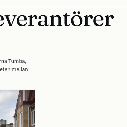
everantörer
erna Tumba,
heten mellan