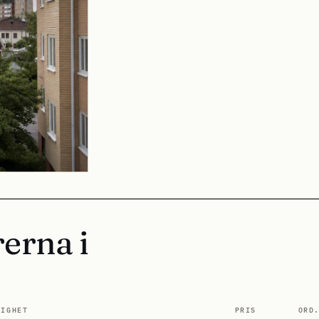
erna i
TIGHET
PRIS
ORD