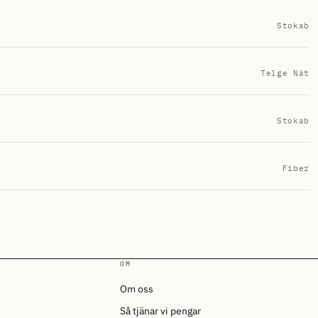
Stokab
Telge Nät
Stokab
Fiber
OM
Om oss
Så tjänar vi pengar