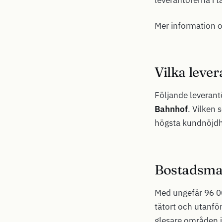
Mer information 
Vilka lever
Följande leverantö
Bahnhof
. Vilken 
högsta kundnöjdhe
Bostadsmar
Med ungefär 96 00
tätort och utanfö
glesare områden i