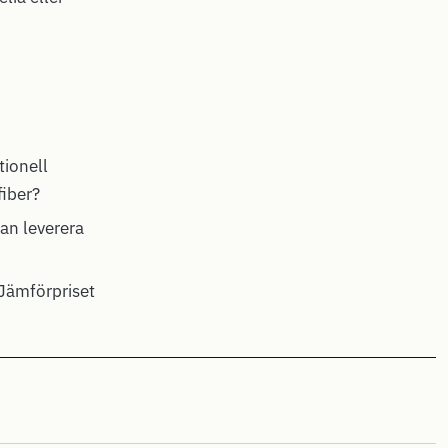
ionell
fiber?
kan leverera
Jämförpriset