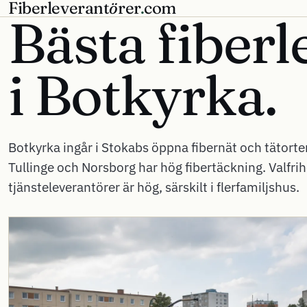
Fiberleverant
ö
rer
.
com
Bästa fiberl
i
Botkyrka.
Botkyrka ingår i Stokabs öppna fibernät och tätort
Tullinge och Norsborg har hög fibertäckning. Valfri
tjänsteleverantörer är hög, särskilt i flerfamiljshus.