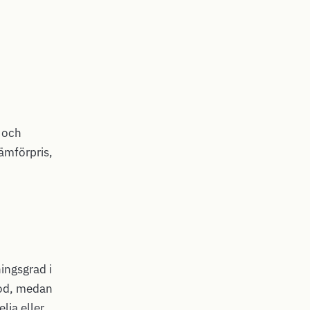
och
ämförpris,
ingsgrad i
god, medan
lia eller