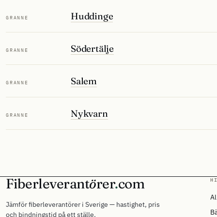
Huddinge
GRANNE
Södertälje
GRANNE
Salem
GRANNE
Nykvarn
GRANNE
Fiberleverant
ö
rer
.
com
H
Al
Jämför fiberleverantörer i Sverige — hastighet, pris
Bä
och bindningstid på ett ställe.