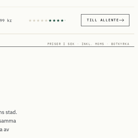
99 kr
TILL ALLENTE
PRISER I SEK · INKL. MOMS · BOTKYRKA
ms stad.
i samma
a av