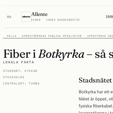
Allente
100
06
FIBER · INGEN BINDNINGSTID
KÄLLA · OPERATÖRERNAS PUBLIKA PRISLISTOR · UPPDATERAD 20
Fiber i
Botkyrka
– så s
LOKALA FAKTA
STADSNÄT: STOKAB
STOCKHOLMS
Stadsnätet
CENTRALORT: TUMBA
Botkyrka har ett
Nätet är öppet, v
fysiska fiberkabel
leverantörerna i t