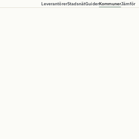
Leverantörer
Stadsnät
Guider
Kommuner
Jämför