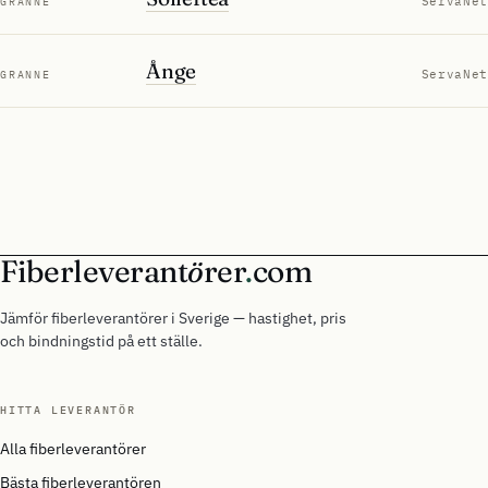
ServaNet
GRANNE
Ånge
ServaNet
GRANNE
Fiberleverant
ö
rer
.
com
Jämför fiberleverantörer i Sverige — hastighet, pris
och bindningstid på ett ställe.
HITTA LEVERANTÖR
Alla fiberleverantörer
Bästa fiberleverantören