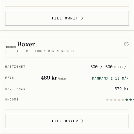
TILL OWNIT
Boxer
05
FIBER · INGEN BINDNINGSTID
500 / 500
MBIT/S
469 kr
KAMPANJ I 12 MÅN
/mån
579 kr
TILL BOXER