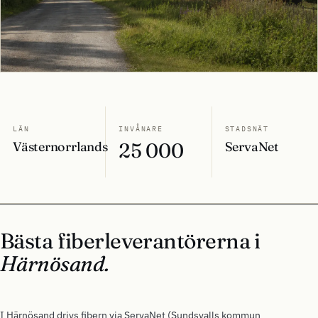
LÄN
INVÅNARE
STADSNÄT
Västernorrlands
25 000
ServaNet
Bästa fiberleverantörerna i
Härnösand.
I Härnösand drivs fibern via ServaNet (Sundsvalls kommun