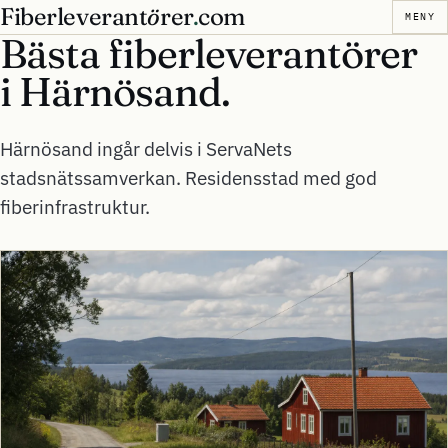
Fiberleverant
ö
rer
.
com
MENY
Bästa fiberleverantörer
i
Härnösand.
Härnösand ingår delvis i ServaNets
stadsnätssamverkan. Residensstad med god
fiberinfrastruktur.