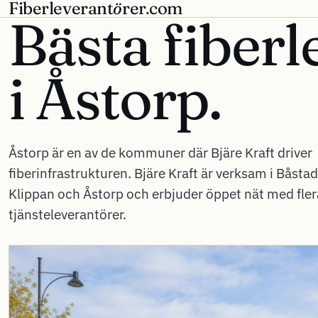
Fiberleverant
ö
rer
.
com
Bästa fiberl
i
Åstorp.
Åstorp är en av de kommuner där Bjäre Kraft driver
fiberinfrastrukturen. Bjäre Kraft är verksam i Båsta
Klippan och Åstorp och erbjuder öppet nät med fler
tjänsteleverantörer.