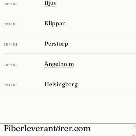
Bjuv
GRANNE
Klippan
GRANNE
Perstorp
GRANNE
Ängelholm
GRANNE
Helsingborg
GRANNE
Fiberleverant
ö
rer
.
com
H