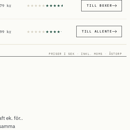
79 kr
TILL BOXER
99 kr
TILL ALLENTE
PRISER I SEK · INKL. MOMS · ÅSTORP
ft ek. för..
i samma