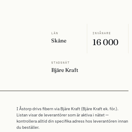
LÄN
INVÅNARE
Skåne
16 000
STADSNÄT
Bjäre Kraft
I Åstorp drivs fibern via Bjäre Kraft (Bjäre Kraft ek. för.).
Listan visar de leverantörer som är aktiva i nätet —
kontrollera alltid din specifika adress hos leverantören innan
du beställer.