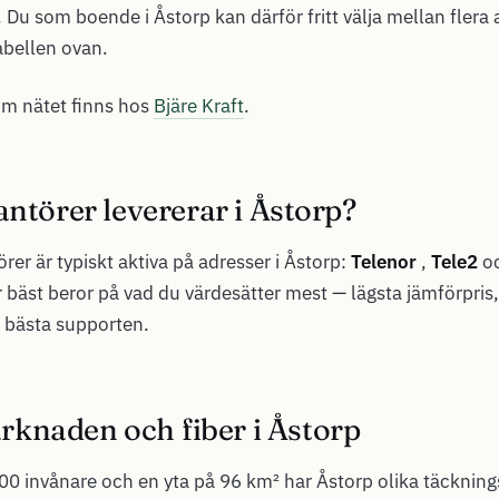
. Du som boende i Åstorp kan därför fritt välja mellan flera 
abellen ovan.
om nätet finns hos
Bjäre Kraft
.
antörer levererar i Åstorp?
rer är typiskt aktiva på adresser i Åstorp:
Telenor
,
Tele2
o
 bäst beror på vad du värdesätter mest — lägsta jämförpris
 bästa supporten.
knaden och fiber i Åstorp
0 invånare och en yta på 96 km² har Åstorp olika täcknings