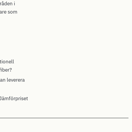
råden i
gare som
ionell
fiber?
kan leverera
Jämförpriset