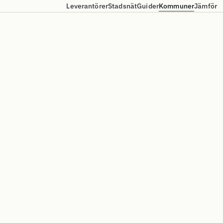
Leverantörer
Stadsnät
Guider
Kommuner
Jämför