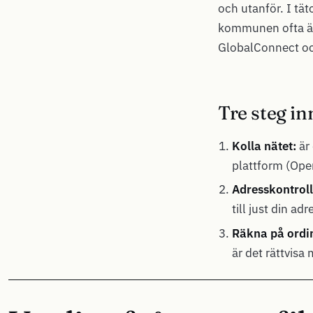
och utanför. I tä
kommunen ofta är 
GlobalConnect oc
Tre steg in
Kolla nätet:
är 
plattform (Open
Adresskontroll
till just din adr
Räkna på ordin
är det rättvisa