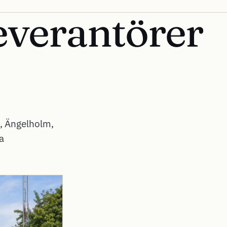
everantörer
d, Ängelholm,
a