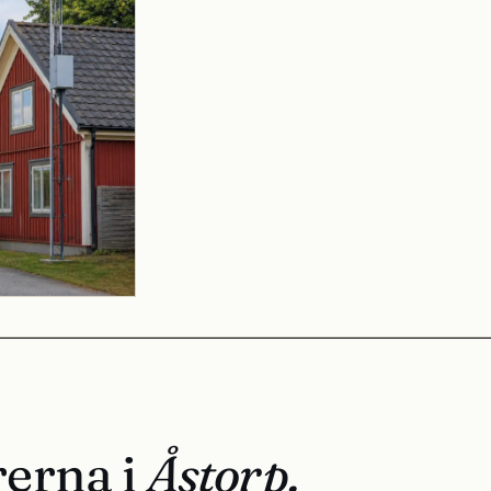
rerna i
Åstorp.