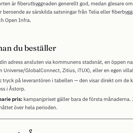
torten är fiberutbyggnaden generellt god, medan glesare om
beroende av särskilda satsningar från Telia eller fiberbyg
h Open Infra.
nan du beställer
din adress ansluten via kommunens stadsnät, en öppen nat
 Universe/GlobalConnect, Zitius, iTUX), eller en egen villa
:
tryck på leverantören i tabellen — den visar direkt om de 
ess i Åstorp.
arie pris:
kampanjpriset gäller bara de första månaderna. 
 måttet över hela perioden.