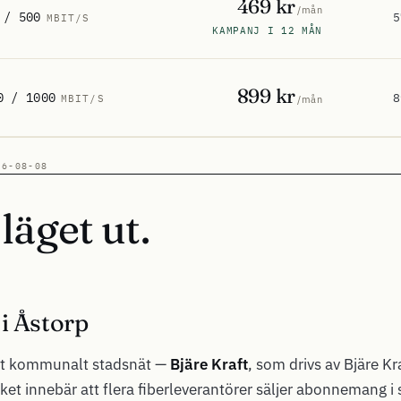
469 kr
/mån
 / 500
5
MBIT/S
KAMPANJ I 12 MÅN
899 kr
0 / 1000
8
MBIT/S
/mån
26-08-08
läget ut.
i Åstorp
get kommunalt stadsnät —
Bjäre Kraft
, som drivs av Bjäre Kra
ilket innebär att flera fiberleverantörer säljer abonnemang 