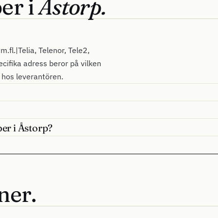
er i
Åstorp.
.fl.|Telia, Telenor, Tele2,
ecifika adress beror på vilken
l hos leverantören.
ber i Åstorp?
ner.