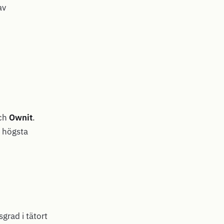
av
ch
Ownit
.
, högsta
grad i tätort